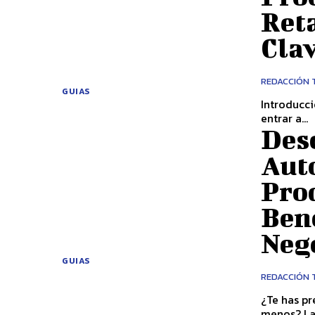
Reta
Cla
REDACCIÓN 
GUIAS
Introducció
entrar a...
Des
Aut
Pro
Bene
Neg
GUIAS
REDACCIÓN 
¿Te has p
menos? La 