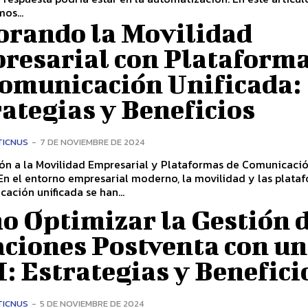
os...
orando la Movilidad
resarial con Plataform
Comunicación Unificada:
ategias y Beneficios
TICNUS
-
7 DE NOVIEMBRE DE 2024
ión a la Movilidad Empresarial y Plataformas de Comunicaci
ación unificada se han...
o Optimizar la Gestión 
aciones Postventa con un
 Estrategias y Benefici
TICNUS
-
5 DE NOVIEMBRE DE 2024