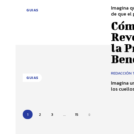
Imagina qu
GUIAS
de que el 
Cómo
Revo
la P
Ben
REDACCIÓN 
GUIAS
Imagina u
los cuello
1
2
3
...
15