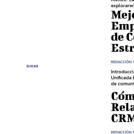
explorarem
Mej
Emp
de 
Estr
REDACCIÓN 
GUIAS
Introducc
Unificada En el entorno empresarial moderno, la movilidad y las plataformas
de comunic
Cóm
Rel
CRM:
REDACCIÓN 