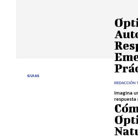
Opt
Aut
Res
Eme
Prác
GUIAS
REDACCIÓN 
Imagina u
respuesta 
Cóm
Opt
Nat