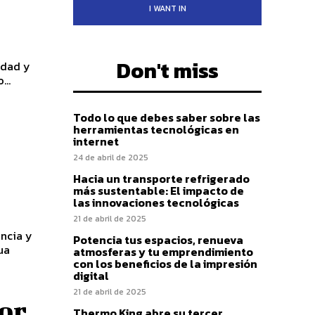
I WANT IN
Don't miss
idad y
...
Todo lo que debes saber sobre las
herramientas tecnológicas en
internet
24 de abril de 2025
Hacia un transporte refrigerado
más sustentable: El impacto de
las innovaciones tecnológicas
21 de abril de 2025
encia y
Potencia tus espacios, renueva
ua
atmosferas y tu emprendimiento
con los beneficios de la impresión
digital
21 de abril de 2025
or
Thermo King abre su tercer