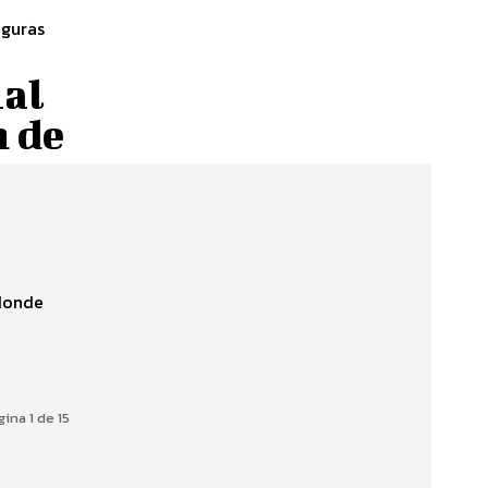
eguras
ial
n de
 donde
gina 1 de 15