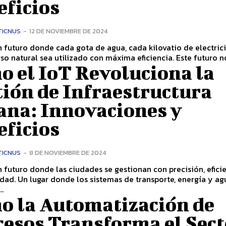
eficios
TICNUS
-
12 DE NOVIEMBRE DE 2024
 futuro donde cada gota de agua, cada kilovatio de electric
so natural sea utilizado con máxima eficiencia. Este futuro no
o el IoT Revoluciona la
ión de Infraestructura
ana: Innovaciones y
eficios
TICNUS
-
8 DE NOVIEMBRE DE 2024
 futuro donde las ciudades se gestionan con precisión, efici
idad. Un lugar donde los sistemas de transporte, energía y ag
..
o la Automatización de
cesos Transforma el Sect