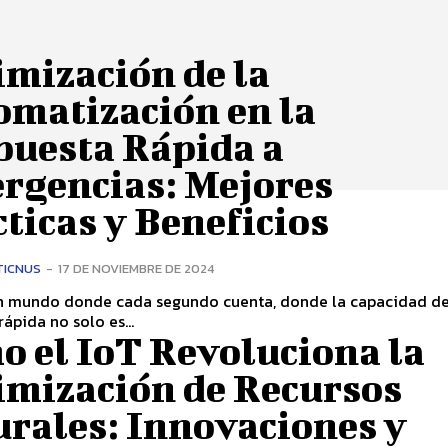
imización de la
omatización en la
puesta Rápida a
rgencias: Mejores
ticas y Beneficios
TICNUS
-
17 DE NOVIEMBRE DE 2024
n mundo donde cada segundo cuenta, donde la capacidad d
rápida no solo es...
o el IoT Revoluciona la
imización de Recursos
urales: Innovaciones y