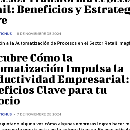
il: Beneficios y Estrate
ve
TICNUS
-
8 DE NOVIEMBRE DE 2024
n a la Automatización de Procesos en el Sector Retail Imagina
cubre Cómo la
omatización Impulsa la
ductividad Empresarial:
ficios Clave para tu
ocio
TICNUS
-
7 DE NOVIEMBRE DE 2024
reguntado alguna vez cómo algunas empresas logran hacer m
respuesta podría estar en la automatización. En este artículo