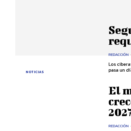
Segu
req
REDACCIÓN
Los cibera
pasa un dí
NOTICIAS
El 
crec
202
REDACCIÓN