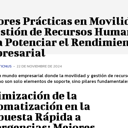
ores Prácticas en Movili
estión de Recursos Hum
a Potenciar el Rendimie
resarial
TICNUS
-
22 DE NOVIEMBRE DE 2024
n mundo empresarial donde la movilidad y gestión de recurs
o son solo elementos de soporte, sino pilares fundamentales
imización de la
omatización en la
puesta Rápida a
rgencias: Mejores