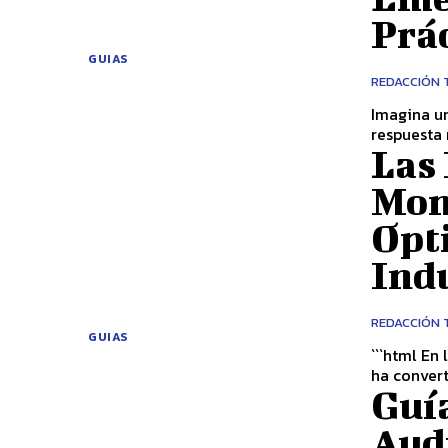
Prác
GUIAS
REDACCIÓN 
Imagina u
respuesta 
Las
Mon
Opti
Indu
REDACCIÓN 
GUIAS
```html En la era de la Industria 4.0, el monitoreo IoT (Internet de las Cosas) se
ha convert
Guí
Aud