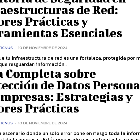
aestructuras de Red:
res Prácticas y
ramientas Esenciales
TICNUS
-
10 DE NOVIEMBRE DE 2024
e tu infraestructura de red es una fortaleza, protegida por 
 que resguardan información...
a Completa sobre
tección de Datos Persona
Empresas: Estrategias y
ores Prácticas
TICNUS
-
10 DE NOVIEMBRE DE 2024
 escenario donde un solo error pone en riesgo toda la info
al de tu empresa. ¿Estás preparado para enfrentar las conse