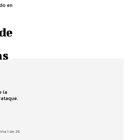
ido en
 de
as
e la
rataque.
ina 1 de 26