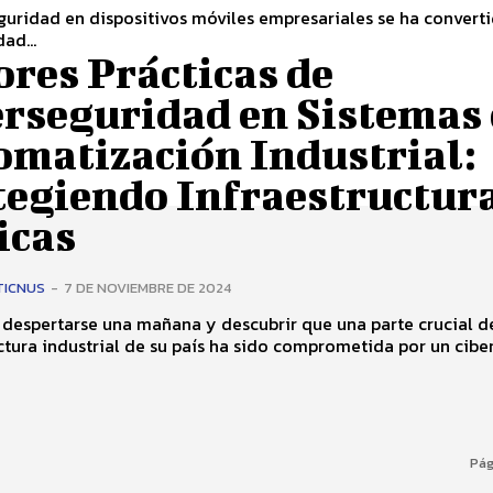
guridad en dispositivos móviles empresariales se ha convert
ad...
res Prácticas de
erseguridad en Sistemas
omatización Industrial:
tegiendo Infraestructur
icas
TICNUS
-
7 DE NOVIEMBRE DE 2024
despertarse una mañana y descubrir que una parte crucial d
ctura industrial de su país ha sido comprometida por un cibe
Pág