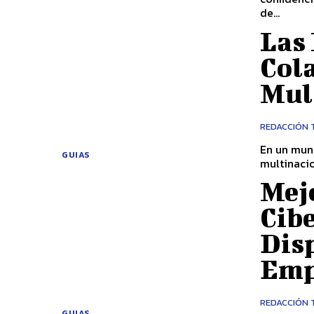
de...
Las
Col
Mul
REDACCIÓN 
En un mun
GUIAS
multinacio
Mejo
Cib
Dis
Emp
REDACCIÓN 
GUIAS