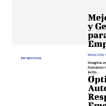
Mej
y G
par
Emp
REDACCIÓN 
ENTREVISTAS
Imagina u
humanos n
éxito...
Opt
Aut
Res
Eme