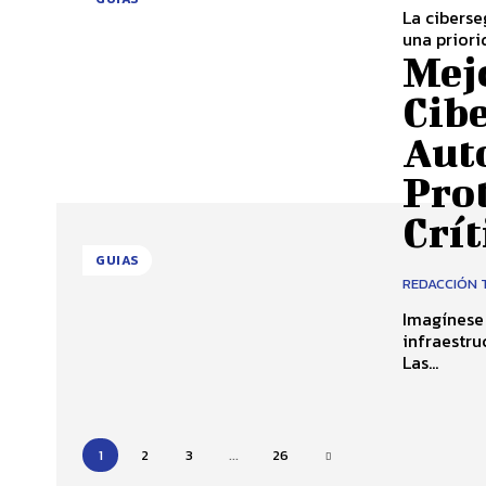
La ciberse
una priorid
Mejo
Cib
Aut
Pro
Crít
GUIAS
REDACCIÓN 
Imagínese 
infraestru
Las...
1
2
3
...
26