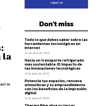
I WANT IN
Don't miss
e
Todo lo que debes saber sobre las
herramientas tecnológicas en
:
internet
24 de abril de 2025
 la
Hacia un transporte refrigerado
más sustentable: El impacto de
las innovaciones tecnológicas
21 de abril de 2025
Potencia tus espacios, renueva
atmosferas y tu emprendimiento
con los beneficios de la impresión
digital
21 de abril de 2025
Thermo King abre su tercer