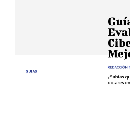
Guí
Eva
Cibe
Mej
REDACCIÓN 
GUIAS
¿Sabías q
dólares en