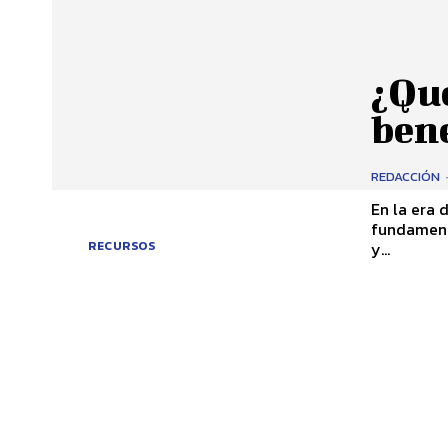
¿Qué
bene
REDACCIÓN
En la era 
fundament
y...
RECURSOS