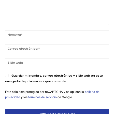
Comentario:
No
Co
ele
Sit
we
Guardar mi nombre, correo electrónico y sitio web en este
navegador la próxima vez que comente.
Este sitio está protegido por reCAPTCHA y se aplican la
política de
privacidad
y los
términos de servicio
de Google.