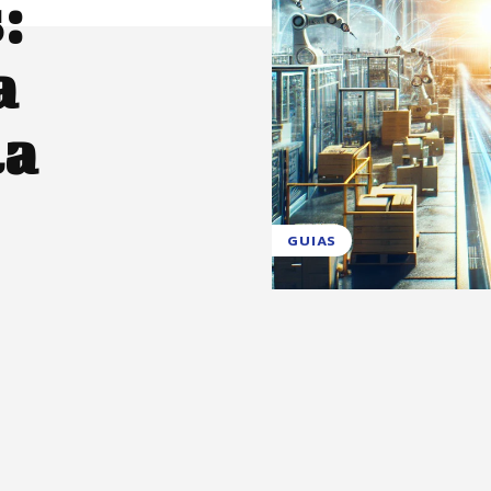
:
a
la
GUIAS
X
Pinterest
WhatsApp