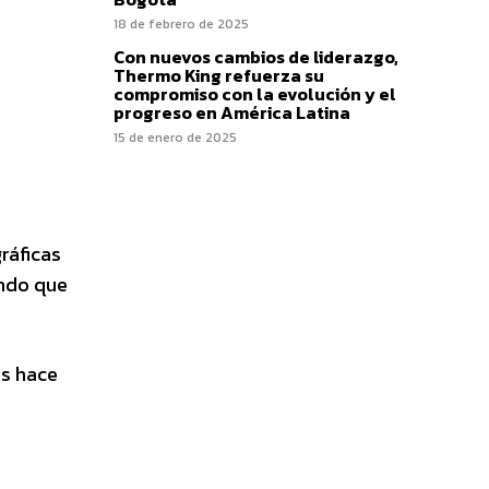
18 de febrero de 2025
Con nuevos cambios de liderazgo,
Thermo King refuerza su
compromiso con la evolución y el
progreso en América Latina
15 de enero de 2025
ráficas
endo que
os hace