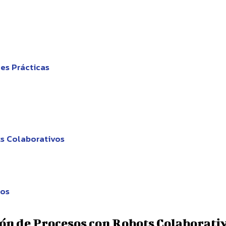
es Prácticas
ts Colaborativos
dos
ón de Procesos con Robots Colaborati