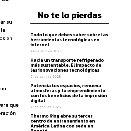
No te lo pierdas
ar su
 la
Todo lo que debes saber sobre las
os en
herramientas tecnológicas en
internet
24 de abril de 2025
Hacia un transporte refrigerado
más sustentable: El impacto de
las innovaciones tecnológicas
21 de abril de 2025
Potencia tus espacios, renueva
 un
atmosferas y tu emprendimiento
con los beneficios de la impresión
digital
ware que
21 de abril de 2025
oración
Thermo King abre su tercer
centro de entrenamiento en
América Latina con sede en
Bogotá