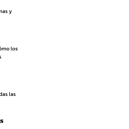
mas y
cómo los
s
das las
s