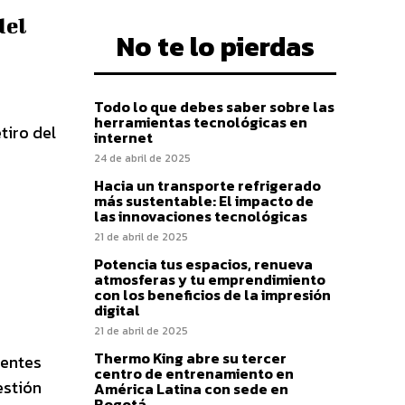
del
No te lo pierdas
Todo lo que debes saber sobre las
herramientas tecnológicas en
tiro del
internet
24 de abril de 2025
Hacia un transporte refrigerado
más sustentable: El impacto de
las innovaciones tecnológicas
21 de abril de 2025
Potencia tus espacios, renueva
atmosferas y tu emprendimiento
con los beneficios de la impresión
digital
21 de abril de 2025
Thermo King abre su tercer
rentes
centro de entrenamiento en
estión
América Latina con sede en
Bogotá