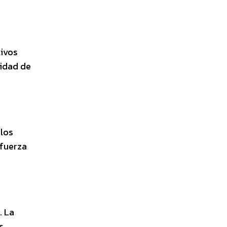
tivos
sidad de
 los
efuerza
. La
s