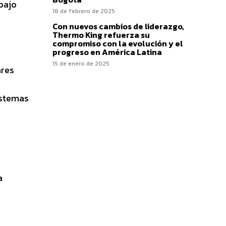
bajo
18 de febrero de 2025
Con nuevos cambios de liderazgo,
Thermo King refuerza su
compromiso con la evolución y el
progreso en América Latina
15 de enero de 2025
ares
istemas
a