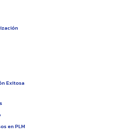
ización
ón Exitosa
s
o
sos en PLM