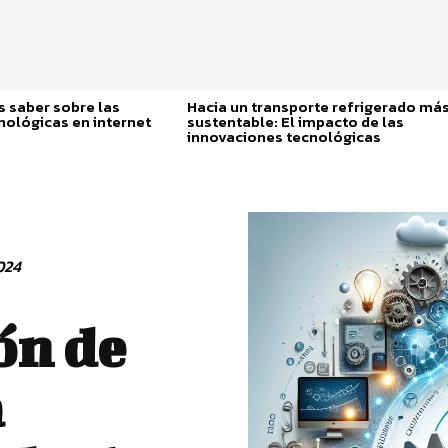
 saber sobre las
Hacia un transporte refrigerado má
nológicas en internet
sustentable: El impacto de las
innovaciones tecnológicas
024
ón de
a