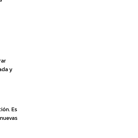
rar
ada y
ión. Es
 nuevas