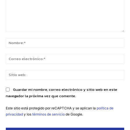
Comentario:
No
Co
ele
Sit
we
Guardar mi nombre, correo electrónico y sitio web en este
navegador la próxima vez que comente.
Este sitio está protegido por reCAPTCHA y se aplican la
política de
privacidad
y los
términos de servicio
de Google.