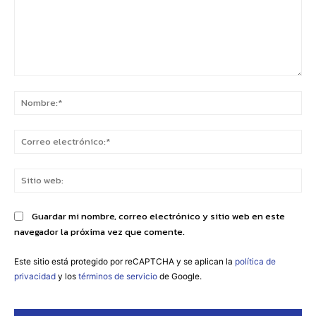
Comentario:
No
Co
ele
Sit
we
Guardar mi nombre, correo electrónico y sitio web en este
navegador la próxima vez que comente.
Este sitio está protegido por reCAPTCHA y se aplican la
política de
privacidad
y los
términos de servicio
de Google.