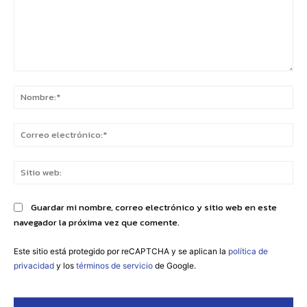
Comentario:
No
Co
ele
Sit
we
Guardar mi nombre, correo electrónico y sitio web en este
navegador la próxima vez que comente.
Este sitio está protegido por reCAPTCHA y se aplican la
política de
privacidad
y los
términos de servicio
de Google.