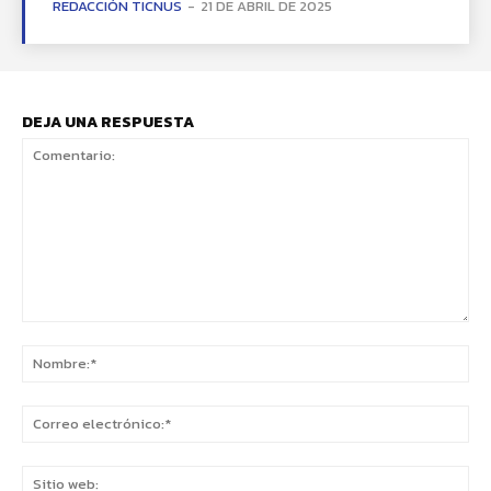
REDACCIÓN TICNUS
-
21 DE ABRIL DE 2025
DEJA UNA RESPUESTA
Comentario:
No
Co
ele
Sit