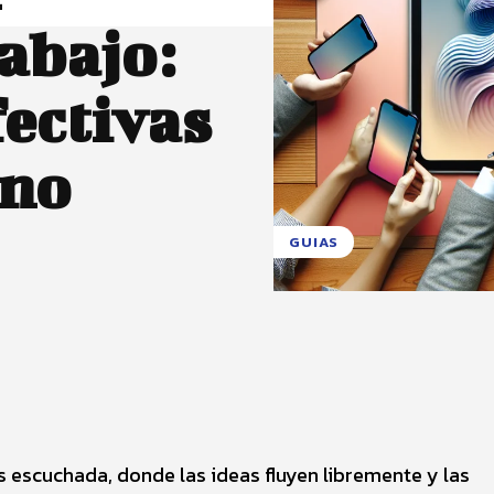
abajo:
fectivas
rno
GUIAS
X
Pinterest
WhatsApp
 escuchada, donde las ideas fluyen libremente y las