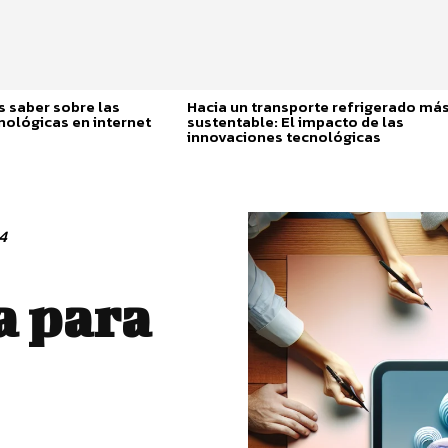
 saber sobre las
Hacia un transporte refrigerado má
nológicas en internet
sustentable: El impacto de las
innovaciones tecnológicas
4
a para