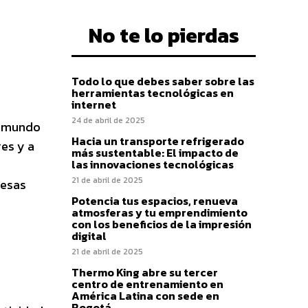
No te lo pierdas
Todo lo que debes saber sobre las
herramientas tecnológicas en
internet
24 de abril de 2025
el mundo
Hacia un transporte refrigerado
es y a
más sustentable: El impacto de
las innovaciones tecnológicas
21 de abril de 2025
resas
Potencia tus espacios, renueva
atmosferas y tu emprendimiento
con los beneficios de la impresión
digital
21 de abril de 2025
Thermo King abre su tercer
centro de entrenamiento en
América Latina con sede en
Bogotá