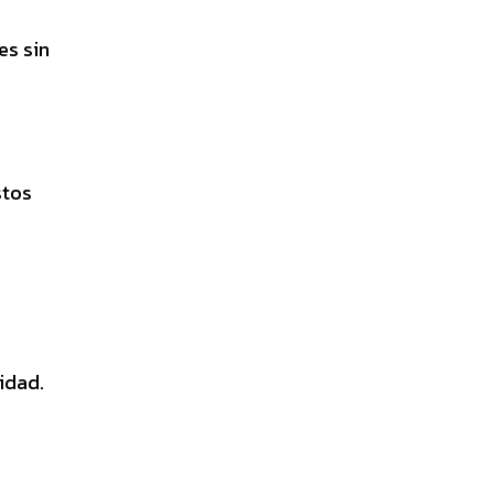
es sin
stos
idad.