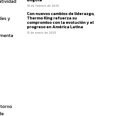
atividad
18 de febrero de 2025
Con nuevos cambios de liderazgo,
des y
Thermo King refuerza su
compromiso con la evolución y el
progreso en América Latina
15 de enero de 2025
rementa
ntorno
de