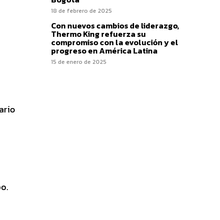
18 de febrero de 2025
Con nuevos cambios de liderazgo,
Thermo King refuerza su
compromiso con la evolución y el
progreso en América Latina
15 de enero de 2025
ario
o.