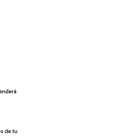
s
penderá
os de tu