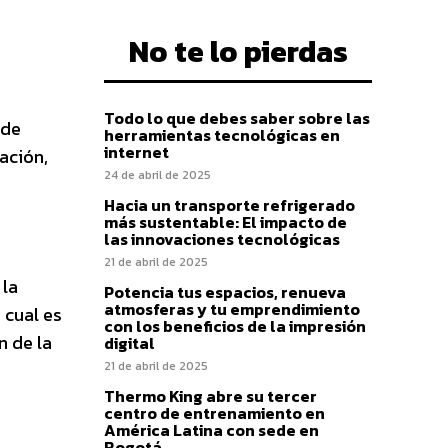
No te lo pierdas
Todo lo que debes saber sobre las
 de
herramientas tecnológicas en
internet
ación,
24 de abril de 2025
Hacia un transporte refrigerado
más sustentable: El impacto de
las innovaciones tecnológicas
21 de abril de 2025
 la
Potencia tus espacios, renueva
atmosferas y tu emprendimiento
 cual es
con los beneficios de la impresión
n de la
digital
21 de abril de 2025
Thermo King abre su tercer
centro de entrenamiento en
América Latina con sede en
Bogotá