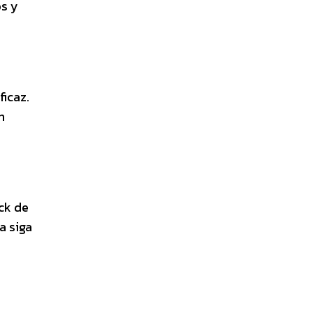
os y
ficaz.
n
ck de
a siga