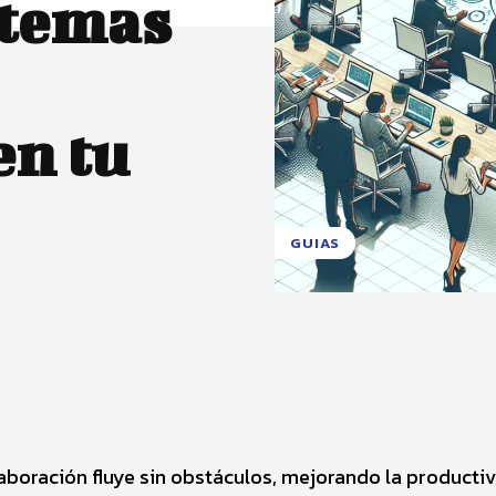
stemas
en tu
GUIAS
X
Pinterest
WhatsApp
aboración fluye sin obstáculos, mejorando la producti