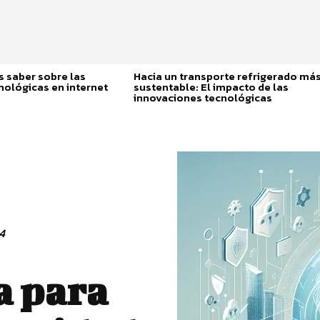
 saber sobre las
Hacia un transporte refrigerado má
nológicas en internet
sustentable: El impacto de las
innovaciones tecnológicas
4
a para