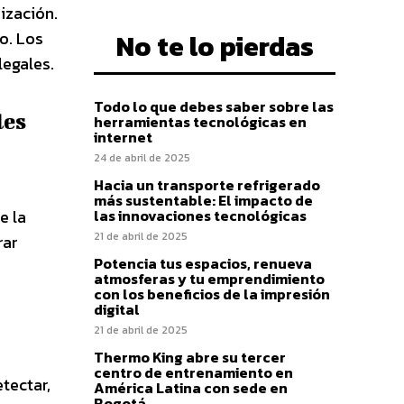
ización.
o. Los
No te lo pierdas
legales.
Todo lo que debes saber sobre las
les
herramientas tecnológicas en
internet
24 de abril de 2025
Hacia un transporte refrigerado
más sustentable: El impacto de
e la
las innovaciones tecnológicas
21 de abril de 2025
rar
Potencia tus espacios, renueva
atmosferas y tu emprendimiento
con los beneficios de la impresión
digital
21 de abril de 2025
Thermo King abre su tercer
centro de entrenamiento en
etectar,
América Latina con sede en
Bogotá