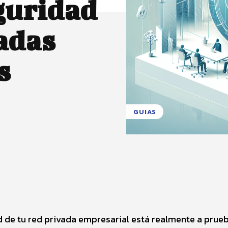
guridad
adas
s
GUIAS
X
Pinterest
WhatsApp
d de tu red privada empresarial está realmente a prue