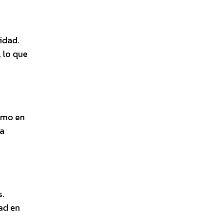
idad.
 lo que
como en
ra
s.
ad en