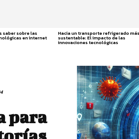
 saber sobre las
Hacia un transporte refrigerado má
nológicas en internet
sustentable: El impacto de las
innovaciones tecnológicas
24
a para
torías