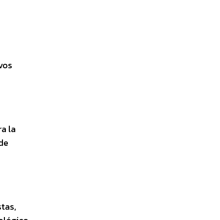
ivos
ra la
 de
tas,