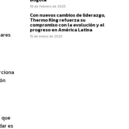
18 de febrero de 2025
Con nuevos cambios de liderazgo,
Thermo King refuerza su
compromiso con la evolución y el
progreso en América Latina
dares
15 de enero de 2025
rciona
ión
3 que
dar es