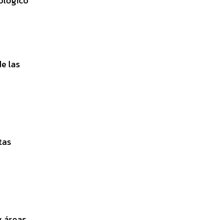
ológico
de las
tas
y áreas