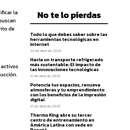
ficar la
No te lo pierdas
 buscan
ento de
Todo lo que debes saber sobre las
herramientas tecnológicas en
internet
24 de abril de 2025
Hacia un transporte refrigerado
más sustentable: El impacto de
 activos
las innovaciones tecnológicas
rucción.
21 de abril de 2025
Potencia tus espacios, renueva
atmosferas y tu emprendimiento
con los beneficios de la impresión
digital
21 de abril de 2025
Thermo King abre su tercer
centro de entrenamiento en
América Latina con sede en
Bogotá