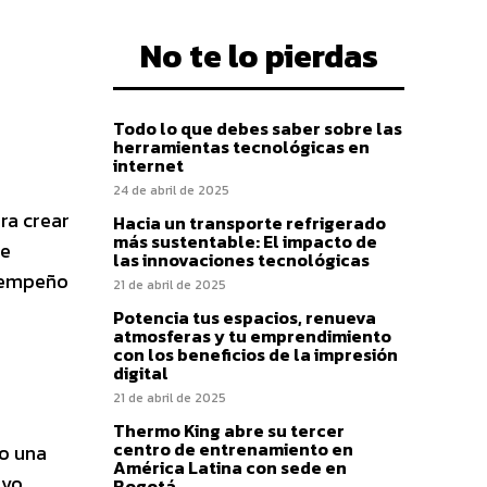
No te lo pierdas
Todo lo que debes saber sobre las
herramientas tecnológicas en
internet
24 de abril de 2025
ra crear
Hacia un transporte refrigerado
más sustentable: El impacto de
de
las innovaciones tecnológicas
esempeño
21 de abril de 2025
Potencia tus espacios, renueva
atmosferas y tu emprendimiento
con los beneficios de la impresión
digital
21 de abril de 2025
Thermo King abre su tercer
centro de entrenamiento en
mo una
América Latina con sede en
ivo
Bogotá