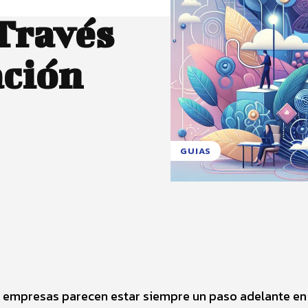
Través
ación
GUIAS
X
Pinterest
WhatsApp
 empresas parecen estar siempre un paso adelante en 