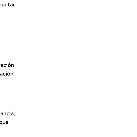
mentar
vación
ación,
ancia,
 que