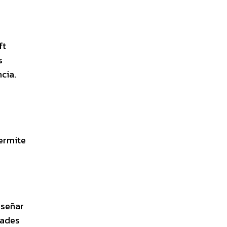
ft
s
cia.
ermite
iseñar
dades