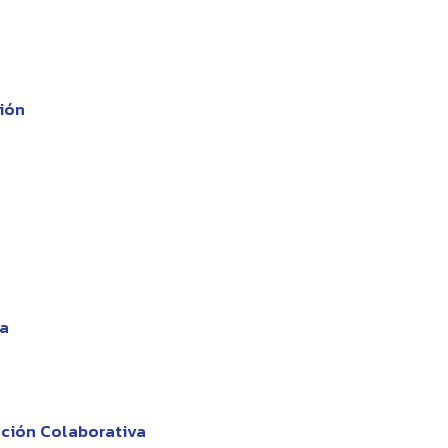
ción
va
ación Colaborativa