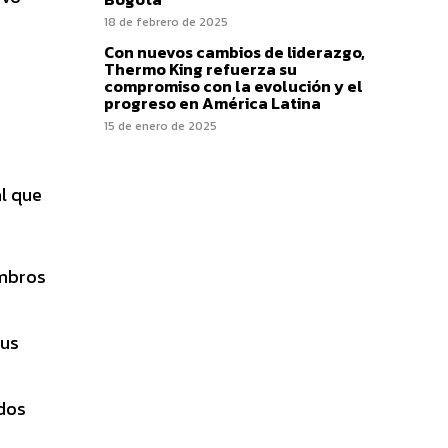
18 de febrero de 2025
Con nuevos cambios de liderazgo,
Thermo King refuerza su
compromiso con la evolución y el
progreso en América Latina
15 de enero de 2025
al que
embros
sus
ados