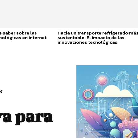
 saber sobre las
Hacia un transporte refrigerado má
nológicas en internet
sustentable: El impacto de las
innovaciones tecnológicas
4
va para