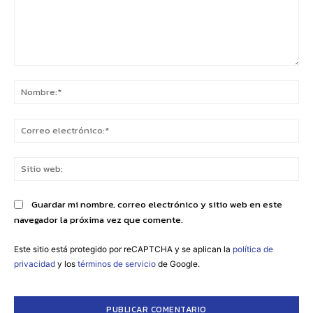
Comentario:
No
Co
ele
Sit
we
Guardar mi nombre, correo electrónico y sitio web en este
navegador la próxima vez que comente.
Este sitio está protegido por reCAPTCHA y se aplican la
política de
privacidad
y los
términos de servicio
de Google.