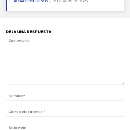
REDACCIÓN TICNUS
-
21 DE ABRIL DE 2025
DEJA UNA RESPUESTA
Comentario:
No
Co
ele
Sit