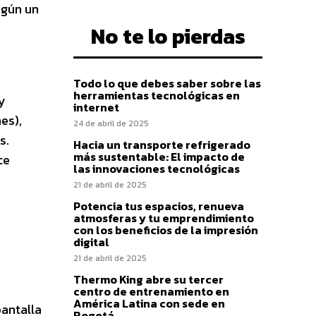
egún un
No te lo pierdas
Todo lo que debes saber sobre las
herramientas tecnológicas en
y
internet
es),
24 de abril de 2025
s.
Hacia un transporte refrigerado
más sustentable: El impacto de
ce
las innovaciones tecnológicas
21 de abril de 2025
Potencia tus espacios, renueva
atmosferas y tu emprendimiento
con los beneficios de la impresión
digital
21 de abril de 2025
Thermo King abre su tercer
centro de entrenamiento en
América Latina con sede en
pantalla
Bogotá