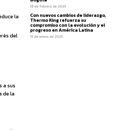
18 de febrero de 2025
Con nuevos cambios de liderazgo,
educe la
Thermo King refuerza su
compromiso con la evolución y el
progreso en América Latina
erés del
15 de enero de 2025
s a sus
a de la