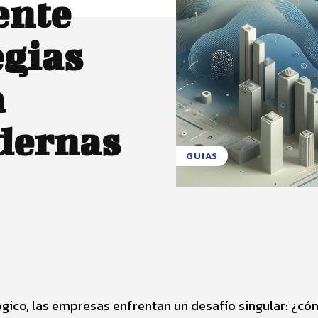
ente
egias
a
dernas
GUIAS
X
Pinterest
WhatsApp
ico, las empresas enfrentan un desafío singular: ¿c