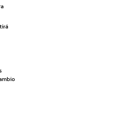
ra
tirá
s
cambio