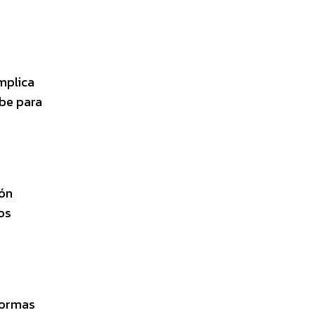
I
mplica
ube para
ión
os
normas