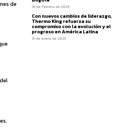
enes de
18 de febrero de 2025
Con nuevos cambios de liderazgo,
Thermo King refuerza su
compromiso con la evolución y el
progreso en América Latina
15 de enero de 2025
que
del
es.