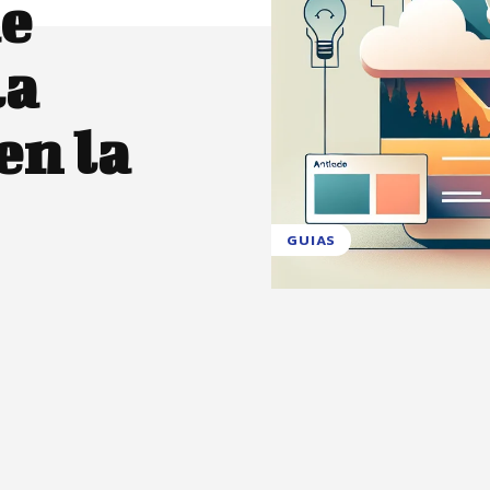
de
la
en la
GUIAS
X
Pinterest
WhatsApp