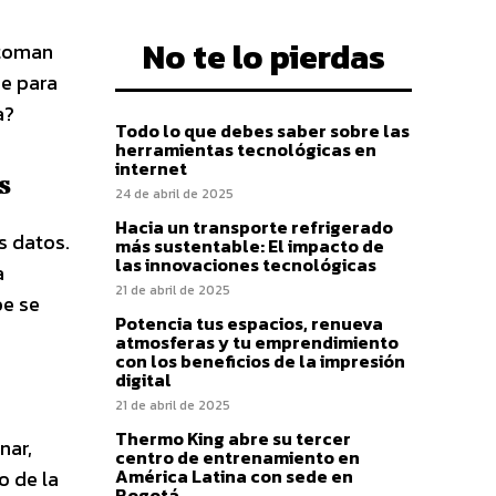
No te lo pierdas
 toman
be para
a?
Todo lo que debes saber sobre las
herramientas tecnológicas en
internet
s
24 de abril de 2025
Hacia un transporte refrigerado
s datos.
más sustentable: El impacto de
las innovaciones tecnológicas
a
21 de abril de 2025
be se
Potencia tus espacios, renueva
atmosferas y tu emprendimiento
con los beneficios de la impresión
digital
21 de abril de 2025
Thermo King abre su tercer
nar,
centro de entrenamiento en
América Latina con sede en
o de la
Bogotá