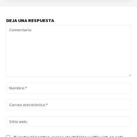
DEJA UNA RESPUESTA
Comentario:
No
Co
ele
Sit
we