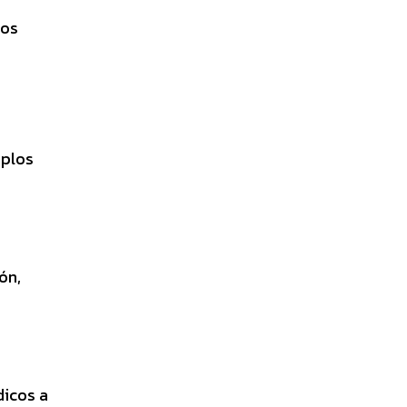
tos
mplos
ón,
dicos a