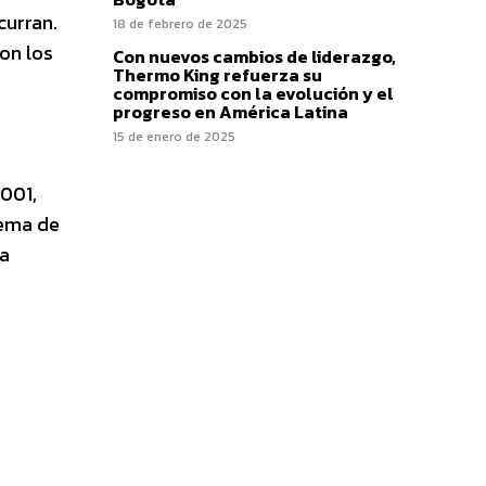
curran.
18 de febrero de 2025
on los
Con nuevos cambios de liderazgo,
Thermo King refuerza su
compromiso con la evolución y el
progreso en América Latina
15 de enero de 2025
9001,
tema de
 a