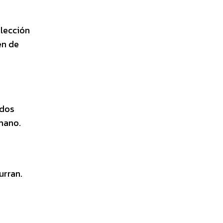
olección
en de
odos
mano.
urran.