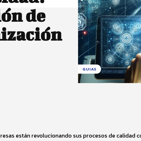
ón de
ización
GUIAS
X
Pinterest
WhatsApp
esas están revolucionando sus procesos de calidad c