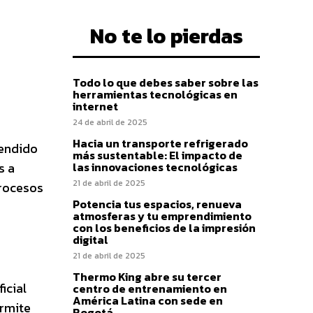
No te lo pierdas
Todo lo que debes saber sobre las
herramientas tecnológicas en
internet
24 de abril de 2025
Hacia un transporte refrigerado
pendido
más sustentable: El impacto de
s a
las innovaciones tecnológicas
21 de abril de 2025
procesos
Potencia tus espacios, renueva
atmosferas y tu emprendimiento
con los beneficios de la impresión
digital
21 de abril de 2025
Thermo King abre su tercer
icial
centro de entrenamiento en
América Latina con sede en
ermite
Bogotá