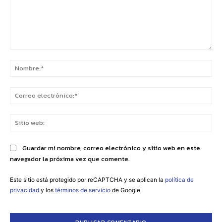
Comentario:
No
Co
ele
Sit
we
Guardar mi nombre, correo electrónico y sitio web en este
navegador la próxima vez que comente.
Este sitio está protegido por reCAPTCHA y se aplican la
política de
privacidad
y los
términos de servicio
de Google.