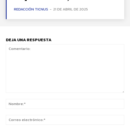
REDACCIÓN TICNUS
-
21 DE ABRIL DE 2025
DEJA UNA RESPUESTA
Comentario:
No
Co
ele