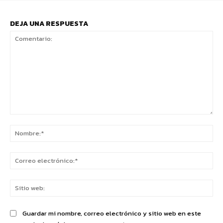
DEJA UNA RESPUESTA
Comentario:
No
Co
ele
Sit
we
Guardar mi nombre, correo electrónico y sitio web en este