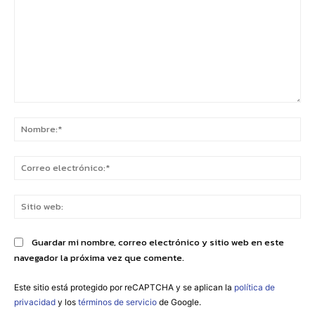
Comentario:
No
Co
ele
Sit
we
Guardar mi nombre, correo electrónico y sitio web en este
navegador la próxima vez que comente.
Este sitio está protegido por reCAPTCHA y se aplican la
política de
privacidad
y los
términos de servicio
de Google.