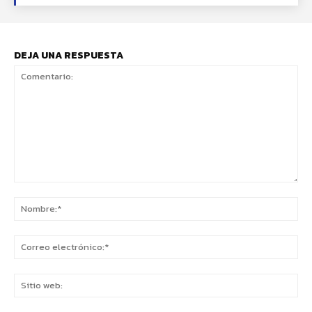
DEJA UNA RESPUESTA
Comentario:
No
Co
ele
Sit
we