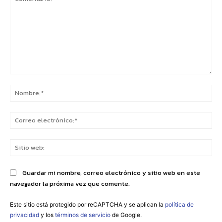
Comentario:
No
Co
ele
Sit
we
Guardar mi nombre, correo electrónico y sitio web en este
navegador la próxima vez que comente.
Este sitio está protegido por reCAPTCHA y se aplican la
política de
privacidad
y los
términos de servicio
de Google.