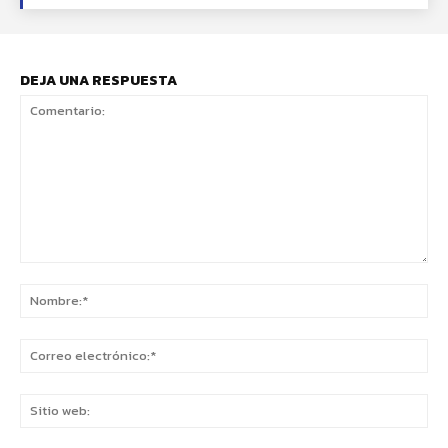
DEJA UNA RESPUESTA
Comentario:
No
Co
ele
Sit
we