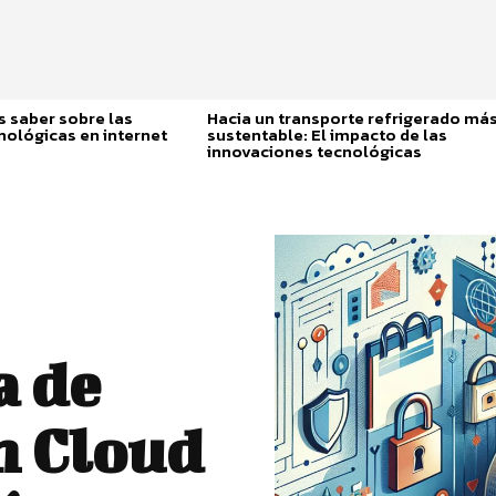
 saber sobre las
Hacia un transporte refrigerado má
nológicas en internet
sustentable: El impacto de las
innovaciones tecnológicas
a de
n Cloud