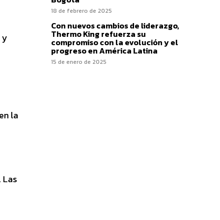
18 de febrero de 2025
Con nuevos cambios de liderazgo,
Thermo King refuerza su
 y
compromiso con la evolución y el
progreso en América Latina
15 de enero de 2025
en la
. Las