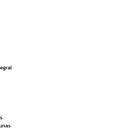
egral
as
gunas