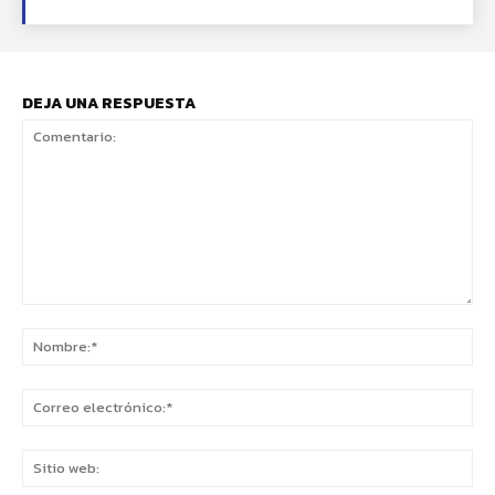
DEJA UNA RESPUESTA
Comentario:
No
Co
ele
Sit
we