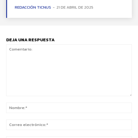
REDACCIÓN TICNUS
-
21 DE ABRIL DE 2025
DEJA UNA RESPUESTA
Comentario:
No
Co
ele