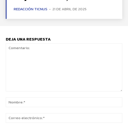
REDACCIÓN TICNUS
-
21 DE ABRIL DE 2025
DEJA UNA RESPUESTA
Comentario:
No
Co
ele