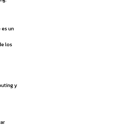
 es un
de los
puting y
rar