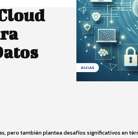
 Cloud
ra
Datos
GUIAS
X
Pinterest
WhatsApp
s, pero también plantea desafíos significativos en té