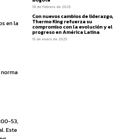
18 de febrero de 2025
Con nuevos cambios de liderazgo,
Thermo King refuerza su
os en la
compromiso con la evolución y el
progreso en América Latina
15 de enero de 2025
a norma
 800-53,
l. Este
ng.