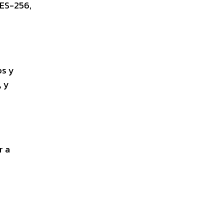
AES-256,
os y
, y
r a