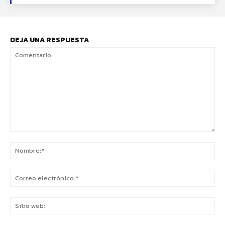
DEJA UNA RESPUESTA
Comentario:
No
Co
ele
Sit
we