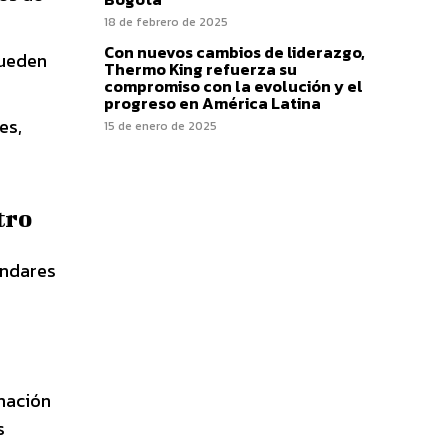
18 de febrero de 2025
Con nuevos cambios de liderazgo,
pueden
Thermo King refuerza su
compromiso con la evolución y el
progreso en América Latina
es,
15 de enero de 2025
tro
ándares
rmación
s