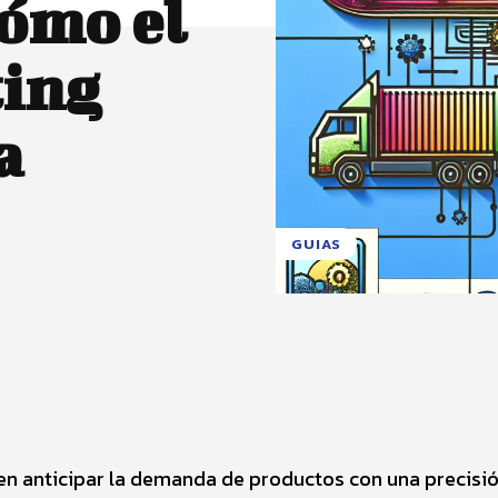
ómo el
ing
a
GUIAS
X
Pinterest
WhatsApp
 anticipar la demanda de productos con una precisi