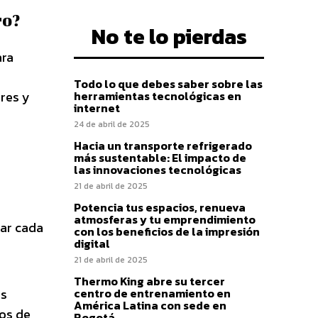
ro?
No te lo pierdas
ara
Todo lo que debes saber sobre las
ores y
herramientas tecnológicas en
internet
24 de abril de 2025
Hacia un transporte refrigerado
más sustentable: El impacto de
las innovaciones tecnológicas
21 de abril de 2025
Potencia tus espacios, renueva
atmosferas y tu emprendimiento
ar cada
con los beneficios de la impresión
digital
21 de abril de 2025
Thermo King abre su tercer
es
centro de entrenamiento en
América Latina con sede en
tos de
Bogotá