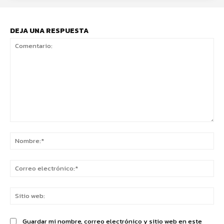
DEJA UNA RESPUESTA
Comentario:
No
Co
ele
Sit
we
Guardar mi nombre, correo electrónico y sitio web en este