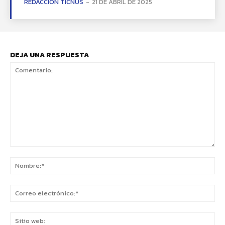
REDACCIÓN TICNUS
-
21 DE ABRIL DE 2025
DEJA UNA RESPUESTA
Comentario:
No
Co
ele
Sit