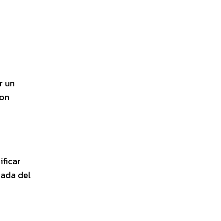
r un
con
ificar
uada del