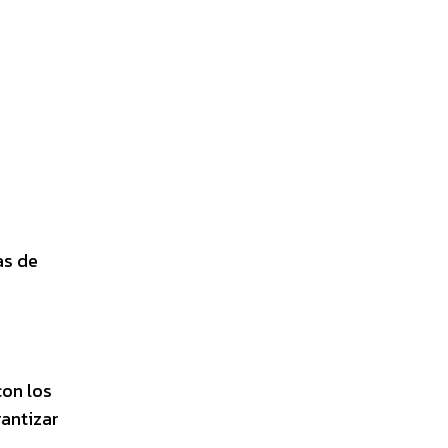
as de
con los
antizar