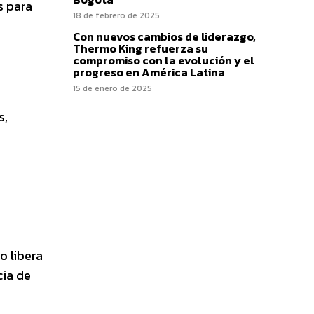
s para
18 de febrero de 2025
Con nuevos cambios de liderazgo,
Thermo King refuerza su
compromiso con la evolución y el
progreso en América Latina
15 de enero de 2025
s,
o libera
cia de