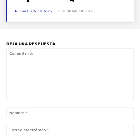
REDACCIÓN TICNUS
-
21 DE ABRIL DE 2025
DEJA UNA RESPUESTA
Comentario:
No
Co
ele