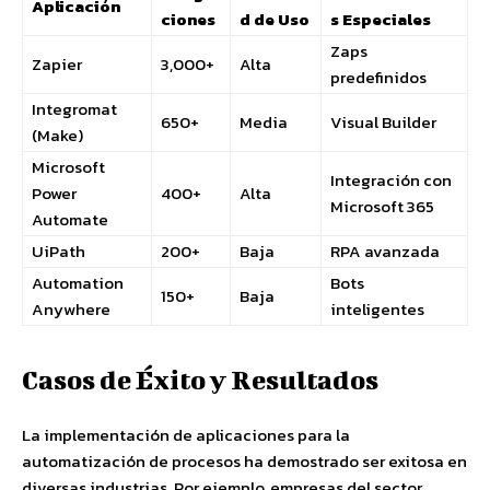
Aplicación
ciones
d de Uso
s Especiales
Zaps
Zapier
3,000+
Alta
predefinidos
Integromat
650+
Media
Visual Builder
(Make)
Microsoft
Integración con
Power
400+
Alta
Microsoft 365
Automate
UiPath
200+
Baja
RPA avanzada
Automation
Bots
150+
Baja
Anywhere
inteligentes
Casos de Éxito y Resultados
La implementación de aplicaciones para la
automatización de procesos ha demostrado ser exitosa en
diversas industrias. Por ejemplo, empresas del sector